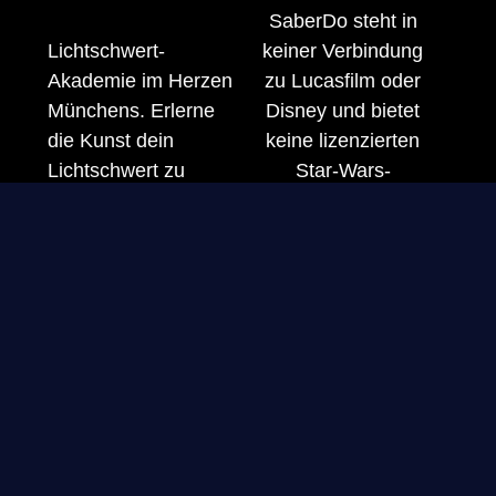
SaberDo steht in
Lichtschwert-
keiner Verbindung
Akademie im Herzen
zu Lucasfilm oder
Münchens. Erlerne
Disney und bietet
die Kunst dein
keine lizenzierten
Lichtschwert zu
Star-Wars-
führen und erwerbe
Produkte an.
dein persönliches
Lichtschwert in
unserem Showroom.
© 2023 Saber Do. Alle Rechte vorbehalten.
Vertrag Widerrufen
Lichtschwert Kurse München – SaberDo Akademie