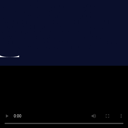
Lichtschwert Training in München auf
sportlichem Niveau. In unseren
Lichtschwert Kursen in München
trainieren Kinder, Jugendliche und
Erwachsene moderne Techniken,
Koordination und kontrollierte
Bewegungsabläufe – strukturiert,
sicher und professionell in unserer
Lichtschwert Akademie in München.